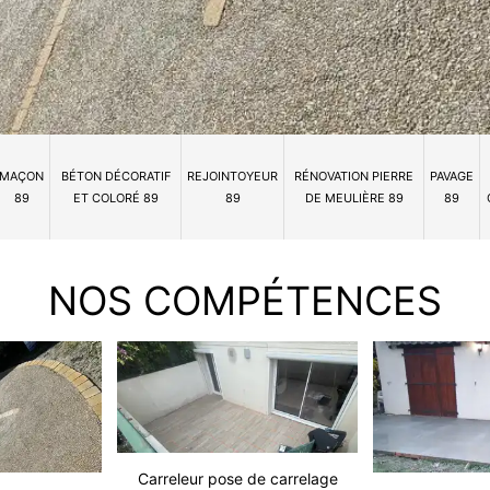
MAÇON
BÉTON DÉCORATIF
REJOINTOYEUR
RÉNOVATION PIERRE
PAVAGE
89
ET COLORÉ 89
89
DE MEULIÈRE 89
89
NOS COMPÉTENCES
Carreleur pose de carrelage