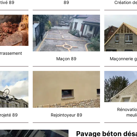
tivé 89
89
Création de
errassement
Maçon 89
Maçonnerie g
Rénovatio
rojeté 89
Rejointoyeur 89
meuli
Pavage béton désac