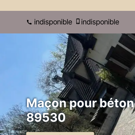
indisponible
indisponible
Maçon pour béton 
89530