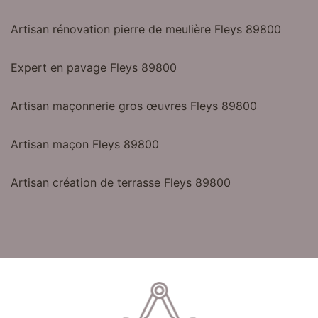
Artisan rénovation pierre de meulière Fleys 89800
Expert en pavage Fleys 89800
Artisan maçonnerie gros œuvres Fleys 89800
Artisan maçon Fleys 89800
Artisan création de terrasse Fleys 89800