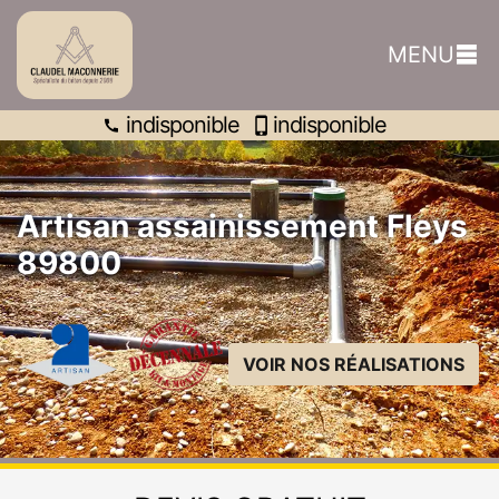
indisponible
MENU
indisponible
indisponible
Artisan assainissement Fleys
89800
VOIR NOS RÉALISATIONS