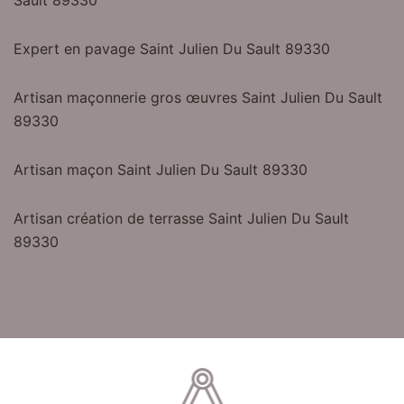
Sault 89330
Expert en pavage Saint Julien Du Sault 89330
Artisan maçonnerie gros œuvres Saint Julien Du Sault
89330
Artisan maçon Saint Julien Du Sault 89330
Artisan création de terrasse Saint Julien Du Sault
89330