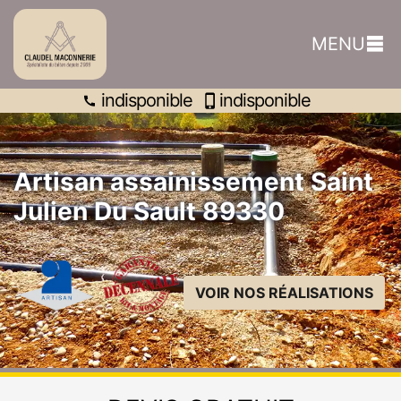
indisponible
MENU
indisponible
indisponible
Artisan assainissement Saint
Julien Du Sault 89330
VOIR NOS RÉALISATIONS