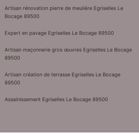
Artisan rénovation pierre de meulière Egriselles Le
Bocage 89500
Expert en pavage Egriselles Le Bocage 89500
Artisan maçonnerie gros œuvres Egriselles Le Bocage
89500
Artisan création de terrasse Egriselles Le Bocage
89500
Assainissement Egriselles Le Bocage 89500