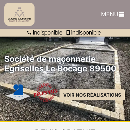
indisponible
MENU
indisponible
indisponible
Société de maçonnerie
Egriselles Le Bocage 89500
VOIR NOS RÉALISATIONS