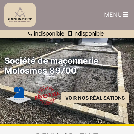
indisponible
MENU
indisponible
indisponible
Société de maçonnerie
Molosmes 89700
VOIR NOS RÉALISATIONS