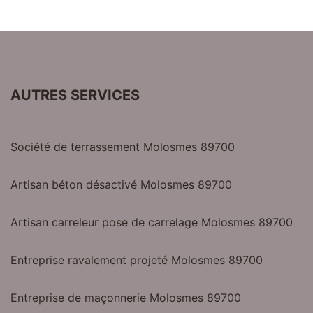
AUTRES SERVICES
Société de terrassement Molosmes 89700
Artisan béton désactivé Molosmes 89700
Artisan carreleur pose de carrelage Molosmes 89700
Entreprise ravalement projeté Molosmes 89700
Entreprise de maçonnerie Molosmes 89700