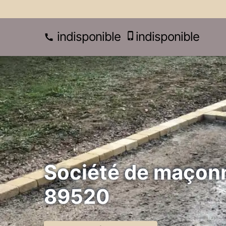
indisponible
indisponible
Société de maçonn
89520