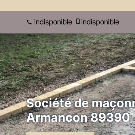
indisponible
indisponible
Société de maçonn
Armancon 89390