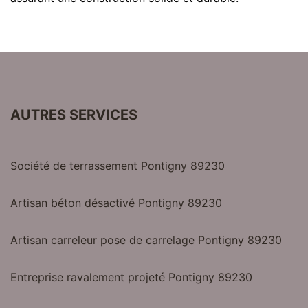
AUTRES SERVICES
Société de terrassement Pontigny 89230
Artisan béton désactivé Pontigny 89230
Artisan carreleur pose de carrelage Pontigny 89230
Entreprise ravalement projeté Pontigny 89230