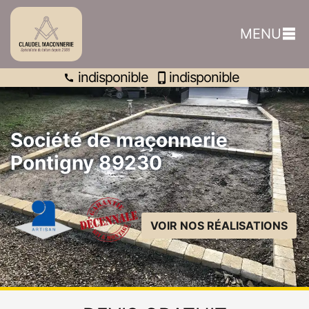
indisponible
MENU
indisponible
indisponible
Société de maçonnerie
Pontigny 89230
VOIR NOS RÉALISATIONS