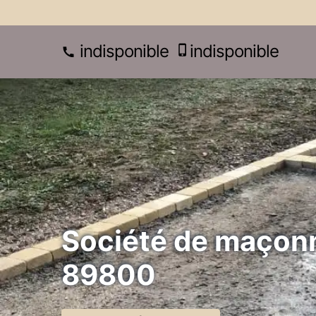
indisponible
indisponible
Société de maçonn
89800