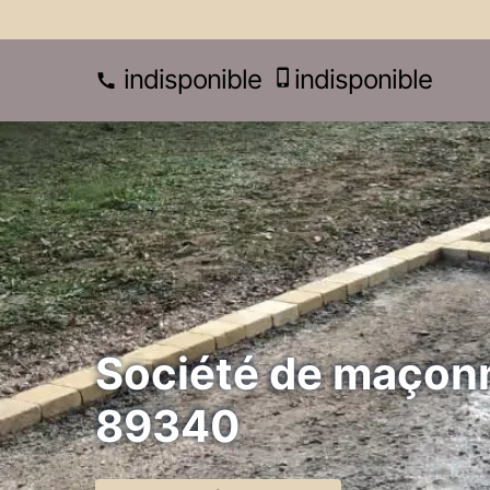
indisponible
indisponible
Société de maçonn
89340