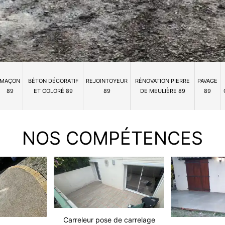
MAÇON
BÉTON DÉCORATIF
REJOINTOYEUR
RÉNOVATION PIERRE
PAVAGE
89
ET COLORÉ 89
89
DE MEULIÈRE 89
89
NOS COMPÉTENCES
Carreleur pose de carrelage