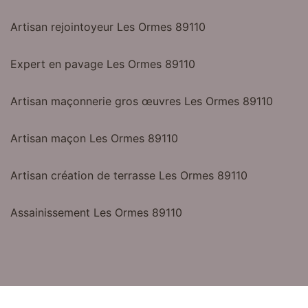
Artisan rejointoyeur Les Ormes 89110
Expert en pavage Les Ormes 89110
Artisan maçonnerie gros œuvres Les Ormes 89110
Artisan maçon Les Ormes 89110
Artisan création de terrasse Les Ormes 89110
Assainissement Les Ormes 89110