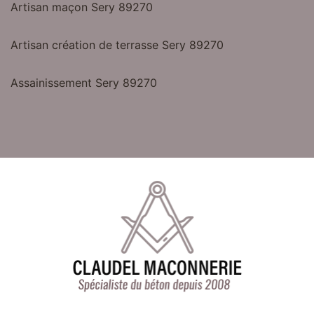
Artisan maçon Sery 89270
Artisan création de terrasse Sery 89270
Assainissement Sery 89270